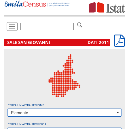
Vai
direttamente
a:
Contenuto
Ricerca
Toggle
navigation
.
SALE SAN GIOVANNI
DATI 2011
CERCA UN'ALTRA REGIONE
Piemonte
CERCA UN'ALTRA PROVINCIA