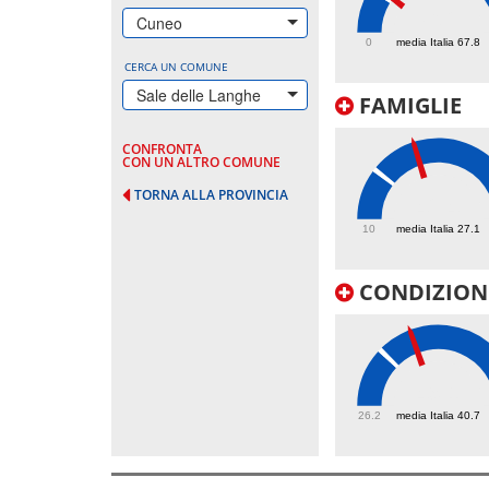
76.2
Cuneo
0
media Italia 67.8
CERCA UN COMUNE
Sale delle Langhe
FAMIGLIE
CONFRONTA
CON UN ALTRO COMUNE
TORNA ALLA PROVINCIA
42.4
10
media Italia 27.1
CONDIZIONI
49.1
26.2
media Italia 40.7