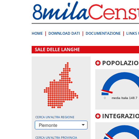
Vai
direttamente
a:
Contenuto
Ricerca
HOME
DOWNLOAD DATI
DOCUMENTAZIONE
LINKS 
.
SALE DELLE LANGHE
POPOLAZIO
195.3
0
media Italia 148.7
INTEGRAZIO
CERCA UN'ALTRA REGIONE
Piemonte
CERCA UN'ALTRA PROVINCIA