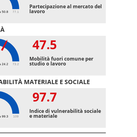
5
Partecipazione al mercato del
lavoro
a 50.8
77.1
TÀ
47.5
5
Mobilità fuori comune per
studio o lavoro
a 24.2
73.2
BILITÀ MATERIALE E SOCIALE
97.7
7
Indice di vulnerabilità sociale
e materiale
a 99.3
109