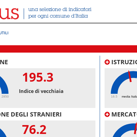
UTILI
NE
ISTRUZI
195.3
45.
Indice di vecchiaia
2850
16.5
media Itali
NE DEGLI STRANIERI
MERCAT
76.2