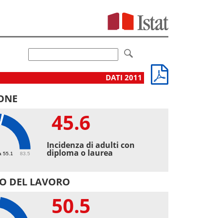
DATI 2011
ONE
45.6
6
Incidenza di adulti con
diploma o laurea
a 55.1
83.5
O DEL LAVORO
50.5