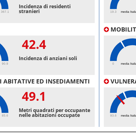
50.
Incidenza di residenti
stranieri
367.1
19.3
media Itali
MOBILI
42.4
47.
Incidenza di anziani soli
90.9
0
media Itali
 ABITATIVE ED INSEDIAMENTI
VULNERA
49.1
97.
Metri quadrati per occupante
nelle abitazioni occupate
85.6
93.6
media Itali