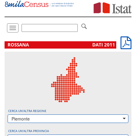
Vai
direttamente
a:
Contenuto
Ricerca
Toggle
navigation
.
ROSSANA
DATI 2011
CERCA UN'ALTRA REGIONE
Piemonte
CERCA UN'ALTRA PROVINCIA