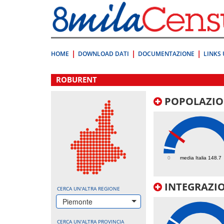
Vai
direttamente
a:
Contenuto
Ricerca
HOME
DOWNLOAD DATI
DOCUMENTAZIONE
LINKS 
.
ROBURENT
POPOLAZIO
563.6
0
media Italia 148.7
INTEGRAZIO
CERCA UN'ALTRA REGIONE
Piemonte
CERCA UN'ALTRA PROVINCIA