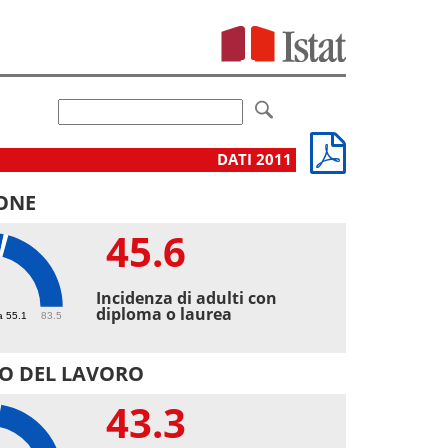
DATI 2011
ONE
45.6
6
Incidenza di adulti con
diploma o laurea
a 55.1
83.5
O DEL LAVORO
43.3