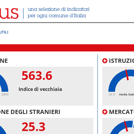
UTILI
NE
ISTRUZI
563.6
45.
Indice di vecchiaia
2850
16.5
media Itali
NE DEGLI STRANIERI
MERCAT
25.3