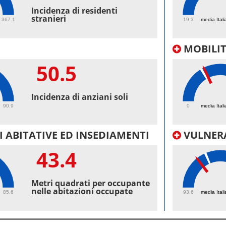
43.
Incidenza di residenti
stranieri
367.1
19.3
media Itali
MOBILI
50.5
26
Incidenza di anziani soli
90.9
0
media Itali
 ABITATIVE ED INSEDIAMENTI
VULNERA
43.4
98
Metri quadrati per occupante
nelle abitazioni occupate
85.6
93.6
media Itali