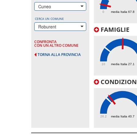
25.3
Cuneo
0
media Italia 67.8
CERCA UN COMUNE
Roburent
FAMIGLIE
CONFRONTA
CON UN ALTRO COMUNE
TORNA ALLA PROVINCIA
50.5
10
media Italia 27.1
CONDIZIONI
43.4
26.2
media Italia 40.7