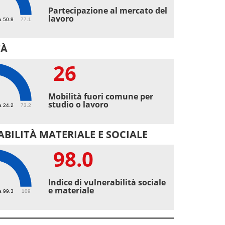
3
Partecipazione al mercato del
lavoro
a 50.8
77.1
TÀ
26
Mobilità fuori comune per
studio o lavoro
a 24.2
73.2
BILITÀ MATERIALE E SOCIALE
98.0
Indice di vulnerabilità sociale
e materiale
a 99.3
109