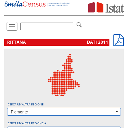
Vai
direttamente
a:
Contenuto
Ricerca
Toggle
navigation
.
RITTANA
DATI 2011
CERCA UN'ALTRA REGIONE
Piemonte
CERCA UN'ALTRA PROVINCIA