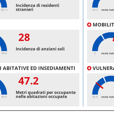
51.
Incidenza di residenti
stranieri
367.1
19.3
media Itali
MOBILI
28
42.
Incidenza di anziani soli
90.9
0
media Itali
 ABITATIVE ED INSEDIAMENTI
VULNERA
47.2
96.
Metri quadrati per occupante
nelle abitazioni occupate
85.6
93.6
media Itali