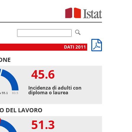
DATI 2011
ONE
45.6
6
Incidenza di adulti con
diploma o laurea
a 55.1
83.5
O DEL LAVORO
51.3