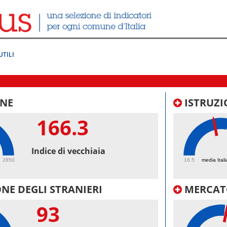
UTILI
NE
ISTRUZI
166.3
45.
Indice di vecchiaia
2850
16.5
media Itali
NE DEGLI STRANIERI
MERCAT
93