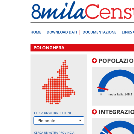
Vai
direttamente
a:
Contenuto
Ricerca
HOME
DOWNLOAD DATI
DOCUMENTAZIONE
LINKS 
.
POLONGHERA
POPOLAZIO
166.3
0
media Italia 148.7
INTEGRAZIO
CERCA UN'ALTRA REGIONE
Piemonte
CERCA UN'ALTRA PROVINCIA