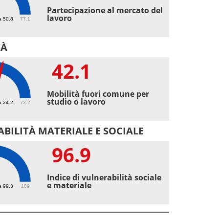
3
Partecipazione al mercato del
lavoro
a 50.8
77.1
TÀ
42.1
1
Mobilità fuori comune per
studio o lavoro
a 24.2
73.2
BILITÀ MATERIALE E SOCIALE
96.9
9
Indice di vulnerabilità sociale
e materiale
a 99.3
109