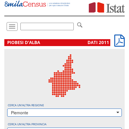
Vai
direttamente
a:
Contenuto
Ricerca
Toggle
navigation
.
PIOBESI D'ALBA
DATI 2011
CERCA UN'ALTRA REGIONE
Piemonte
CERCA UN'ALTRA PROVINCIA