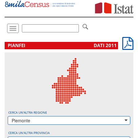
Vai
direttamente
a:
Contenuto
Ricerca
Toggle
navigation
.
PIANFEI
DATI 2011
CERCA UN'ALTRA REGIONE
Piemonte
CERCA UN'ALTRA PROVINCIA