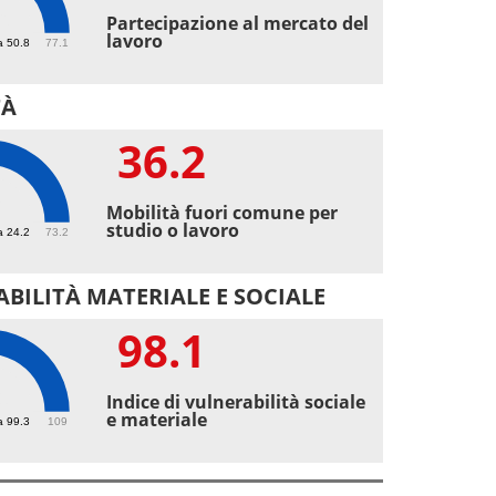
6
Partecipazione al mercato del
lavoro
a 50.8
77.1
TÀ
36.2
2
Mobilità fuori comune per
studio o lavoro
a 24.2
73.2
BILITÀ MATERIALE E SOCIALE
98.1
1
Indice di vulnerabilità sociale
e materiale
a 99.3
109