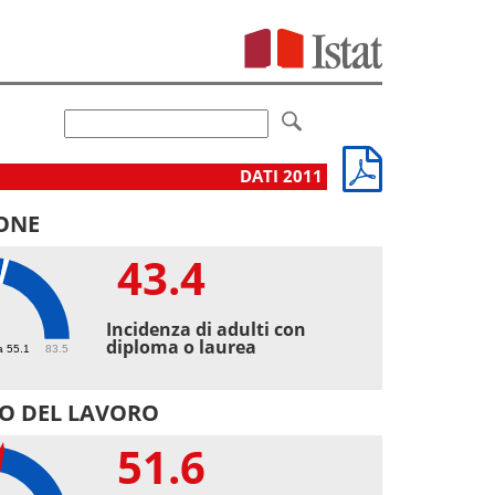
DATI 2011
ONE
43.4
4
Incidenza di adulti con
diploma o laurea
a 55.1
83.5
O DEL LAVORO
51.6