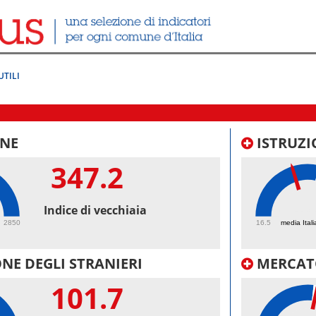
UTILI
NE
ISTRUZI
347.2
43.
Indice di vecchiaia
2850
16.5
media Itali
NE DEGLI STRANIERI
MERCAT
101.7