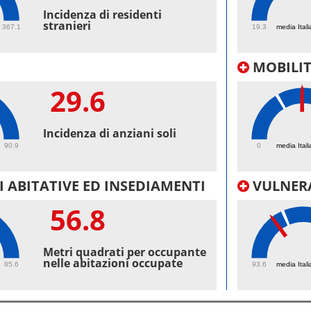
51.
Incidenza di residenti
stranieri
367.1
19.3
media Itali
MOBILI
29.6
36.
Incidenza di anziani soli
90.9
0
media Itali
 ABITATIVE ED INSEDIAMENTI
VULNERA
56.8
98.
Metri quadrati per occupante
nelle abitazioni occupate
85.6
93.6
media Itali