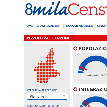
Vai
direttamente
a:
Contenuto
Ricerca
HOME
DOWNLOAD DATI
DOCUMENTAZIONE
LINKS 
.
PEZZOLO VALLE UZZONE
POPOLAZIO
347.2
0
media Italia 148.7
INTEGRAZIO
CERCA UN'ALTRA REGIONE
Piemonte
CERCA UN'ALTRA PROVINCIA