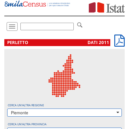
Vai
direttamente
a:
Contenuto
Ricerca
Toggle
navigation
.
PERLETTO
DATI 2011
CERCA UN'ALTRA REGIONE
Piemonte
CERCA UN'ALTRA PROVINCIA