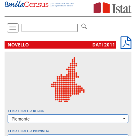
Vai
direttamente
a:
Contenuto
Ricerca
Toggle
navigation
.
NOVELLO
DATI 2011
CERCA UN'ALTRA REGIONE
Piemonte
CERCA UN'ALTRA PROVINCIA