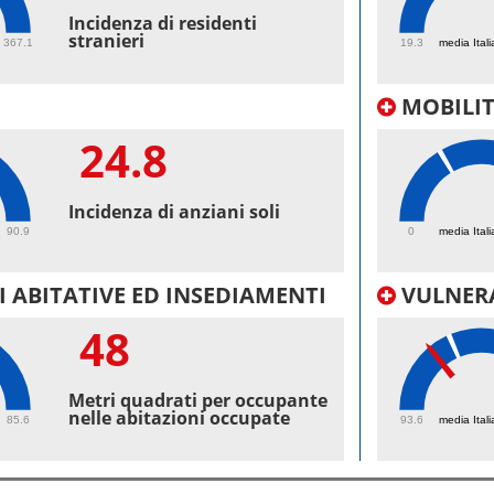
54.
Incidenza di residenti
stranieri
367.1
19.3
media Itali
MOBILI
24.8
45.
Incidenza di anziani soli
90.9
0
media Itali
 ABITATIVE ED INSEDIAMENTI
VULNERA
48
97.
Metri quadrati per occupante
nelle abitazioni occupate
85.6
93.6
media Itali