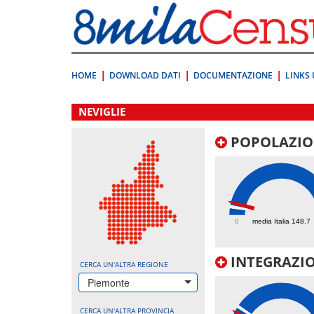
Vai
direttamente
a:
Contenuto
Ricerca
HOME
DOWNLOAD DATI
DOCUMENTAZIONE
LINKS 
.
NEVIGLIE
POPOLAZIO
227.1
0
media Italia 148.7
INTEGRAZIO
CERCA UN'ALTRA REGIONE
Piemonte
CERCA UN'ALTRA PROVINCIA