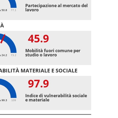
4
Partecipazione al mercato del
lavoro
a 50.8
77.1
TÀ
45.9
9
Mobilità fuori comune per
studio o lavoro
a 24.2
73.2
BILITÀ MATERIALE E SOCIALE
97.9
9
Indice di vulnerabilità sociale
e materiale
a 99.3
109