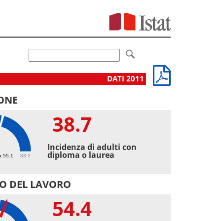
DATI 2011
ONE
38.7
7
Incidenza di adulti con
diploma o laurea
a 55.1
83.5
O DEL LAVORO
54.4