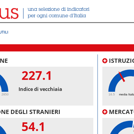
UTILI
NE
ISTRUZI
227.1
38.
Indice di vecchiaia
2850
16.5
media Itali
NE DEGLI STRANIERI
MERCAT
54.1