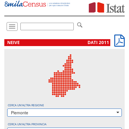
Vai
direttamente
a:
Contenuto
Ricerca
Toggle
navigation
.
NEIVE
DATI 2011
CERCA UN'ALTRA REGIONE
Piemonte
CERCA UN'ALTRA PROVINCIA