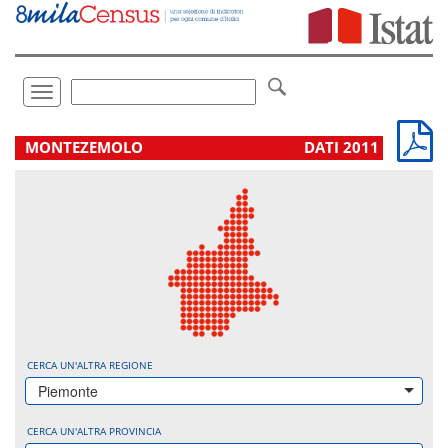
Vai
direttamente
a:
Contenuto
Ricerca
Toggle
navigation
.
MONTEZEMOLO
DATI 2011
CERCA UN'ALTRA REGIONE
Piemonte
CERCA UN'ALTRA PROVINCIA