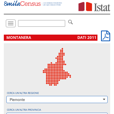
Vai
direttamente
a:
Contenuto
Ricerca
Toggle
navigation
.
MONTANERA
DATI 2011
CERCA UN'ALTRA REGIONE
Piemonte
CERCA UN'ALTRA PROVINCIA