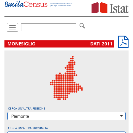
Vai
direttamente
a:
Contenuto
Ricerca
Toggle
navigation
.
MONESIGLIO
DATI 2011
CERCA UN'ALTRA REGIONE
Piemonte
CERCA UN'ALTRA PROVINCIA