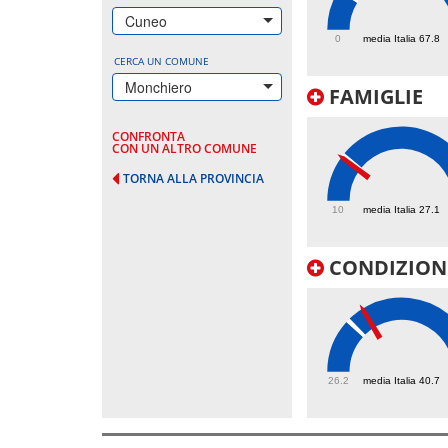
155.9
Cuneo
0
media Italia 67.8
CERCA UN COMUNE
Monchiero
FAMIGLIE
CONFRONTA
CON UN ALTRO COMUNE
TORNA ALLA PROVINCIA
26.2
10
media Italia 27.1
CONDIZIONI
45.4
26.2
media Italia 40.7