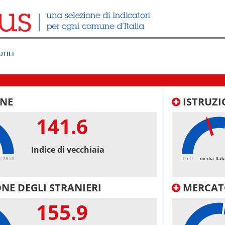
UTILI
NE
ISTRUZI
141.6
42.
Indice di vecchiaia
2850
16.5
media Itali
NE DEGLI STRANIERI
MERCAT
155.9