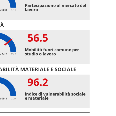
2
Partecipazione al mercato del
lavoro
a 50.8
77.1
TÀ
56.5
5
Mobilità fuori comune per
studio o lavoro
a 24.2
73.2
BILITÀ MATERIALE E SOCIALE
96.2
2
Indice di vulnerabilità sociale
e materiale
a 99.3
109