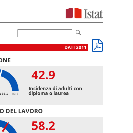
DATI 2011
ONE
42.9
9
Incidenza di adulti con
diploma o laurea
a 55.1
83.5
O DEL LAVORO
58.2