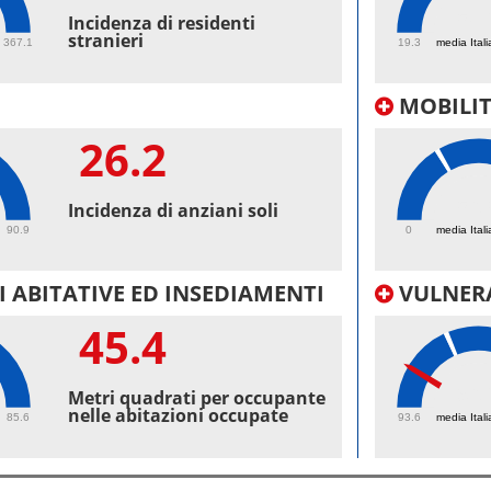
58.
Incidenza di residenti
stranieri
367.1
19.3
media Itali
MOBILI
26.2
56.
Incidenza di anziani soli
90.9
0
media Itali
 ABITATIVE ED INSEDIAMENTI
VULNERA
45.4
96.
Metri quadrati per occupante
nelle abitazioni occupate
85.6
93.6
media Itali