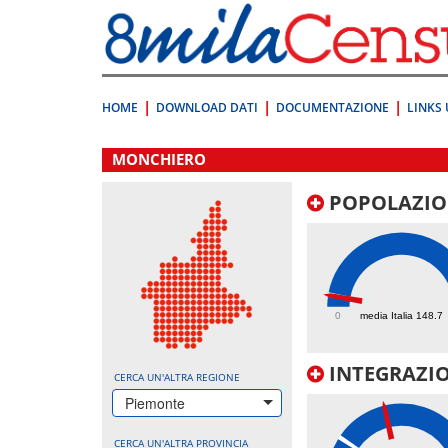
Vai
direttamente
a:
Contenuto
Ricerca
HOME
DOWNLOAD DATI
DOCUMENTAZIONE
LINKS 
.
MONCHIERO
POPOLAZIO
141.6
0
media Italia 148.7
INTEGRAZIO
CERCA UN'ALTRA REGIONE
Piemonte
CERCA UN'ALTRA PROVINCIA