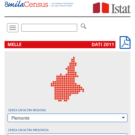
Vai
direttamente
a:
Contenuto
Ricerca
Toggle
navigation
.
MELLE
DATI 2011
CERCA UN'ALTRA REGIONE
Piemonte
CERCA UN'ALTRA PROVINCIA