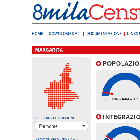
Vai
direttamente
a:
Contenuto
Ricerca
HOME
DOWNLOAD DATI
DOCUMENTAZIONE
LINKS 
.
MARGARITA
POPOLAZIO
145.3
0
media Italia 148.7
INTEGRAZIO
CERCA UN'ALTRA REGIONE
Piemonte
CERCA UN'ALTRA PROVINCIA