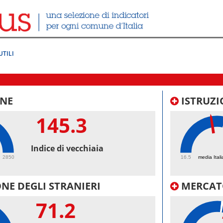
UTILI
NE
ISTRUZI
145.3
46.
Indice di vecchiaia
2850
16.5
media Itali
NE DEGLI STRANIERI
MERCAT
71.2