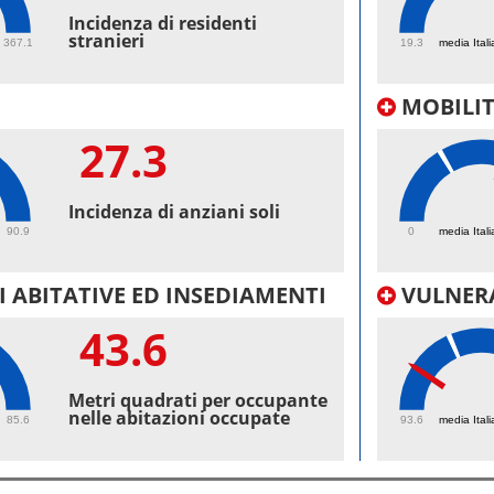
54.
Incidenza di residenti
stranieri
367.1
19.3
media Itali
MOBILI
27.3
45.
Incidenza di anziani soli
90.9
0
media Itali
 ABITATIVE ED INSEDIAMENTI
VULNERA
43.6
96.
Metri quadrati per occupante
nelle abitazioni occupate
85.6
93.6
media Itali