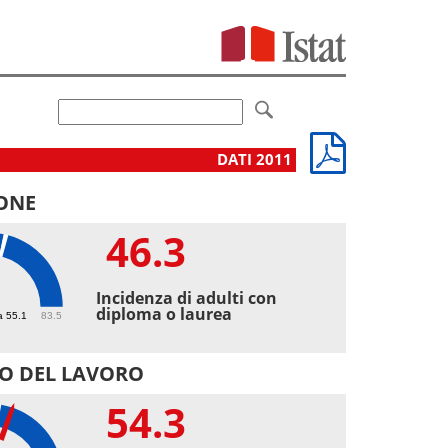
DATI 2011
ONE
46.3
3
Incidenza di adulti con
diploma o laurea
a 55.1
83.5
O DEL LAVORO
54.3