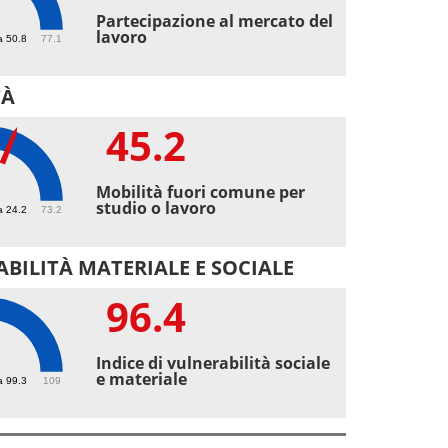
3
Partecipazione al mercato del
lavoro
a 50.8
77.1
TÀ
45.2
2
Mobilità fuori comune per
studio o lavoro
a 24.2
73.2
BILITÀ MATERIALE E SOCIALE
96.4
4
Indice di vulnerabilità sociale
e materiale
a 99.3
109