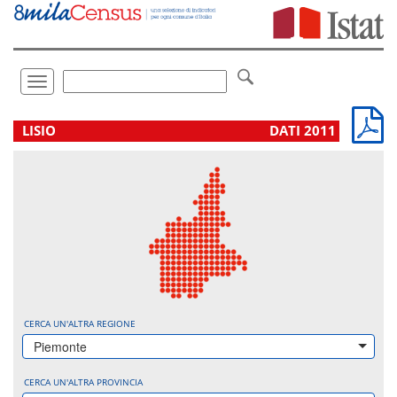
Vai
direttamente
a:
Contenuto
Ricerca
Toggle
navigation
.
LISIO
DATI 2011
CERCA UN'ALTRA REGIONE
Piemonte
CERCA UN'ALTRA PROVINCIA