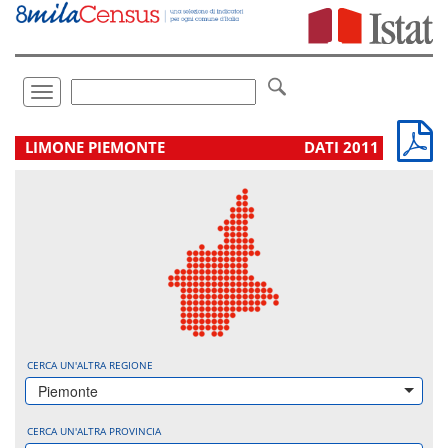
Vai
direttamente
a:
Contenuto
Ricerca
Toggle
navigation
.
LIMONE PIEMONTE
DATI 2011
CERCA UN'ALTRA REGIONE
Piemonte
CERCA UN'ALTRA PROVINCIA