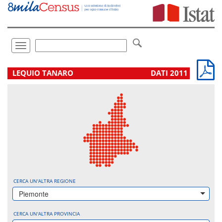
Vai
direttamente
a:
Contenuto
Ricerca
Toggle
navigation
.
LEQUIO TANARO
DATI 2011
CERCA UN'ALTRA REGIONE
Piemonte
CERCA UN'ALTRA PROVINCIA