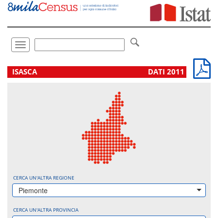
Vai
direttamente
a:
Contenuto
Ricerca
Toggle
navigation
.
ISASCA
DATI 2011
CERCA UN'ALTRA REGIONE
Piemonte
CERCA UN'ALTRA PROVINCIA