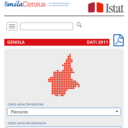
Vai
direttamente
a:
Contenuto
Ricerca
Toggle
navigation
.
GENOLA
DATI 2011
CERCA UN'ALTRA REGIONE
Piemonte
CERCA UN'ALTRA PROVINCIA