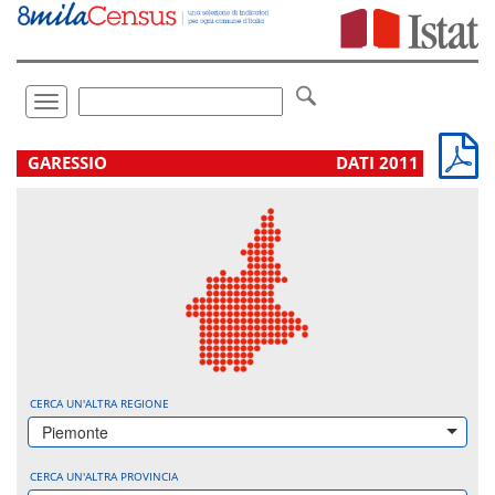
Vai
direttamente
a:
Contenuto
Ricerca
Toggle
navigation
.
GARESSIO
DATI 2011
CERCA UN'ALTRA REGIONE
Piemonte
CERCA UN'ALTRA PROVINCIA