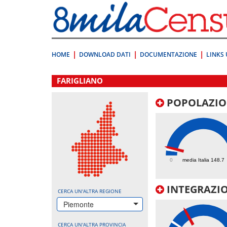
Vai
direttamente
a:
Contenuto
Ricerca
HOME
DOWNLOAD DATI
DOCUMENTAZIONE
LINKS 
.
FARIGLIANO
POPOLAZIO
205
0
media Italia 148.7
INTEGRAZIO
CERCA UN'ALTRA REGIONE
Piemonte
CERCA UN'ALTRA PROVINCIA