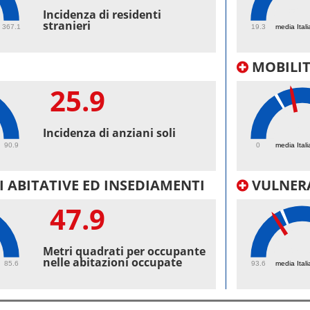
52.
Incidenza di residenti
stranieri
367.1
19.3
media Itali
MOBILI
25.9
31.
Incidenza di anziani soli
90.9
0
media Itali
 ABITATIVE ED INSEDIAMENTI
VULNERA
47.9
98.
Metri quadrati per occupante
nelle abitazioni occupate
85.6
93.6
media Itali