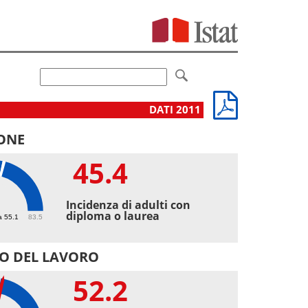
DATI 2011
ONE
45.4
4
Incidenza di adulti con
diploma o laurea
a 55.1
83.5
O DEL LAVORO
52.2