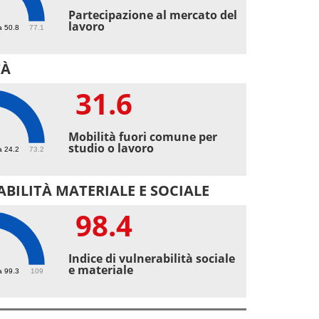
2
Partecipazione al mercato del
lavoro
a 50.8
77.1
TÀ
31.6
6
Mobilità fuori comune per
studio o lavoro
a 24.2
73.2
BILITÀ MATERIALE E SOCIALE
98.4
4
Indice di vulnerabilità sociale
e materiale
a 99.3
109