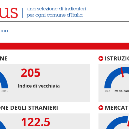
UTILI
NE
ISTRUZI
205
45.
Indice di vecchiaia
2850
16.5
media Itali
NE DEGLI STRANIERI
MERCAT
122.5