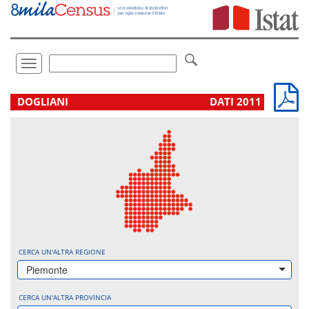
Vai
direttamente
a:
Contenuto
Ricerca
Toggle
navigation
.
DOGLIANI
DATI 2011
CERCA UN'ALTRA REGIONE
Piemonte
CERCA UN'ALTRA PROVINCIA