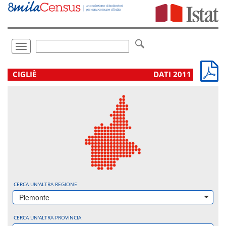
Vai
direttamente
a:
Contenuto
Ricerca
Toggle
navigation
.
CIGLIÈ
DATI 2011
CERCA UN'ALTRA REGIONE
Piemonte
CERCA UN'ALTRA PROVINCIA