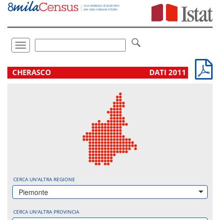
Vai
direttamente
a:
Contenuto
Ricerca
Toggle
navigation
.
CHERASCO
DATI 2011
CERCA UN'ALTRA REGIONE
Piemonte
CERCA UN'ALTRA PROVINCIA