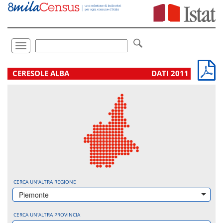
Vai
direttamente
a:
Contenuto
Ricerca
Toggle
navigation
.
CERESOLE ALBA
DATI 2011
CERCA UN'ALTRA REGIONE
Piemonte
CERCA UN'ALTRA PROVINCIA