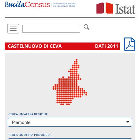
Vai
direttamente
a:
Contenuto
Ricerca
Toggle
navigation
.
CASTELNUOVO DI CEVA
DATI 2011
CERCA UN'ALTRA REGIONE
Piemonte
CERCA UN'ALTRA PROVINCIA