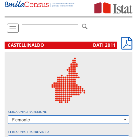
Vai
direttamente
a:
Contenuto
Ricerca
Toggle
navigation
.
CASTELLINALDO
DATI 2011
CERCA UN'ALTRA REGIONE
Piemonte
CERCA UN'ALTRA PROVINCIA