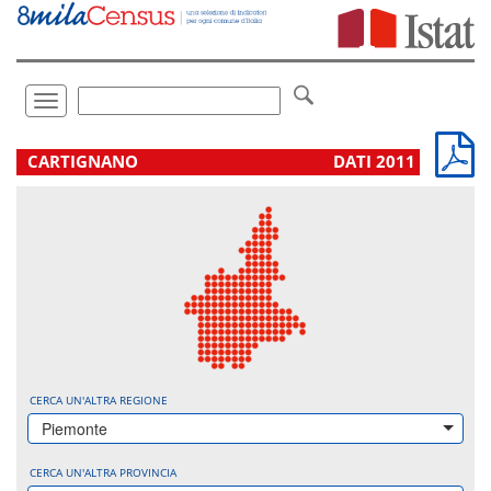
Vai
direttamente
a:
Contenuto
Ricerca
Toggle
navigation
.
CARTIGNANO
DATI 2011
CERCA UN'ALTRA REGIONE
Piemonte
CERCA UN'ALTRA PROVINCIA