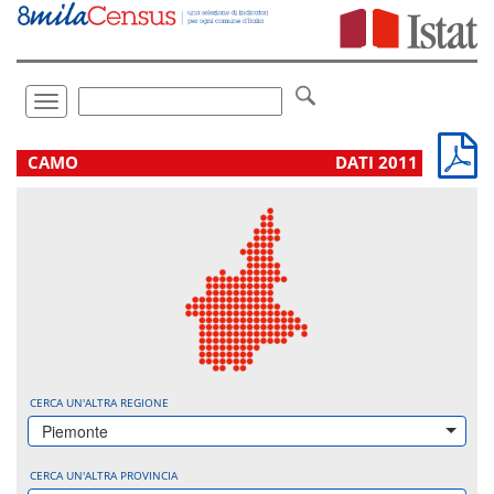
Vai
direttamente
a:
Contenuto
Ricerca
Toggle
navigation
.
CAMO
DATI 2011
CERCA UN'ALTRA REGIONE
Piemonte
CERCA UN'ALTRA PROVINCIA