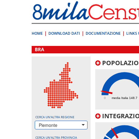
Vai
direttamente
a:
Contenuto
Ricerca
HOME
DOWNLOAD DATI
DOCUMENTAZIONE
LINKS 
.
BRA
POPOLAZIO
155.4
0
media Italia 148.7
INTEGRAZIO
CERCA UN'ALTRA REGIONE
Piemonte
CERCA UN'ALTRA PROVINCIA