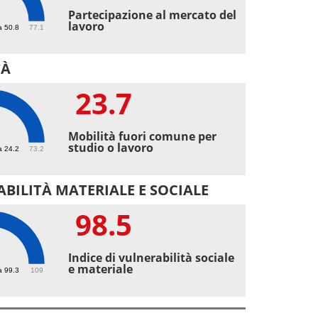
9
Partecipazione al mercato del
lavoro
a 50.8
77.1
TÀ
23.7
7
Mobilità fuori comune per
studio o lavoro
a 24.2
73.2
BILITÀ MATERIALE E SOCIALE
98.5
5
Indice di vulnerabilità sociale
e materiale
a 99.3
109