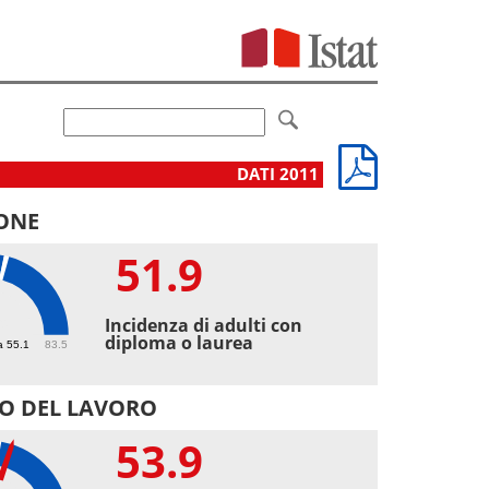
DATI 2011
ONE
51.9
9
Incidenza di adulti con
diploma o laurea
a 55.1
83.5
O DEL LAVORO
53.9