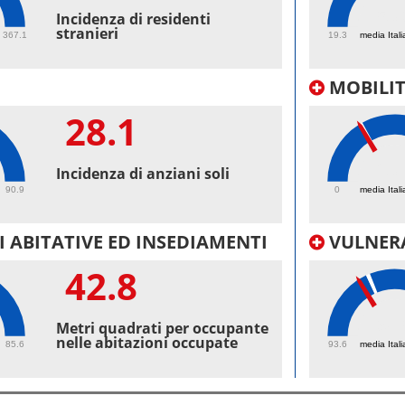
53.
Incidenza di residenti
stranieri
367.1
19.3
media Itali
MOBILI
28.1
23.
Incidenza di anziani soli
90.9
0
media Itali
 ABITATIVE ED INSEDIAMENTI
VULNERA
42.8
98.
Metri quadrati per occupante
nelle abitazioni occupate
85.6
93.6
media Itali