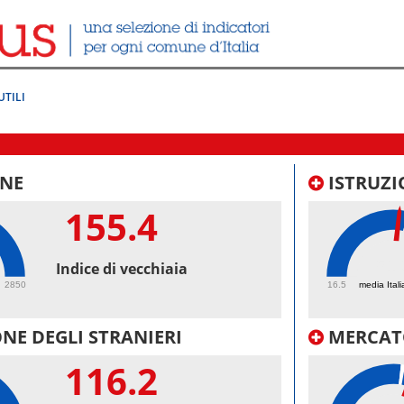
UTILI
NE
ISTRUZI
155.4
51.
Indice di vecchiaia
2850
16.5
media Itali
NE DEGLI STRANIERI
MERCAT
116.2