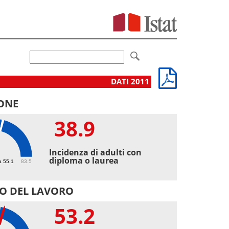
DATI 2011
ONE
38.9
9
Incidenza di adulti con
diploma o laurea
a 55.1
83.5
O DEL LAVORO
53.2