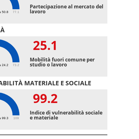
2
Partecipazione al mercato del
lavoro
a 50.8
77.1
TÀ
25.1
1
Mobilità fuori comune per
studio o lavoro
a 24.2
73.2
BILITÀ MATERIALE E SOCIALE
99.2
2
Indice di vulnerabilità sociale
e materiale
a 99.3
109