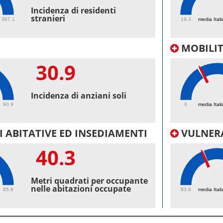
53.
Incidenza di residenti
stranieri
367.1
19.3
media Itali
MOBILI
30.9
25.
Incidenza di anziani soli
90.9
0
media Itali
 ABITATIVE ED INSEDIAMENTI
VULNERA
40.3
99.
Metri quadrati per occupante
nelle abitazioni occupate
85.6
93.6
media Itali