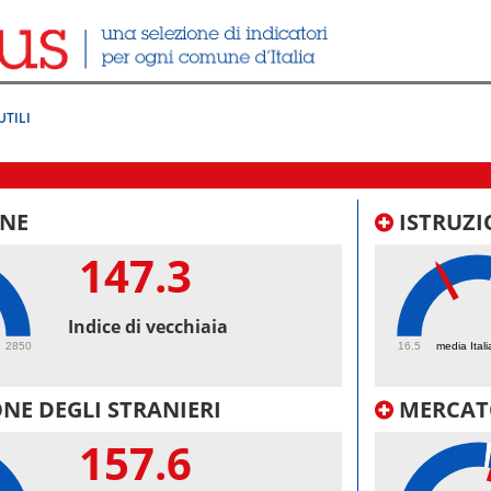
UTILI
NE
ISTRUZI
147.3
38.
Indice di vecchiaia
2850
16.5
media Itali
NE DEGLI STRANIERI
MERCAT
157.6