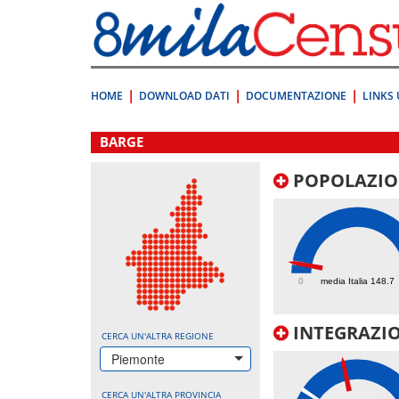
Vai
direttamente
a:
Contenuto
Ricerca
HOME
DOWNLOAD DATI
DOCUMENTAZIONE
LINKS 
.
BARGE
POPOLAZIO
147.3
0
media Italia 148.7
INTEGRAZIO
CERCA UN'ALTRA REGIONE
Piemonte
CERCA UN'ALTRA PROVINCIA