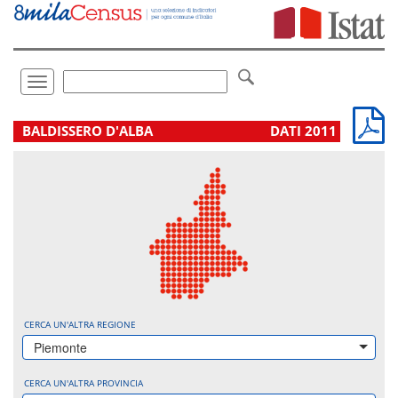
Vai
direttamente
a:
Contenuto
Ricerca
Toggle
navigation
.
BALDISSERO D'ALBA
DATI 2011
CERCA UN'ALTRA REGIONE
Piemonte
CERCA UN'ALTRA PROVINCIA