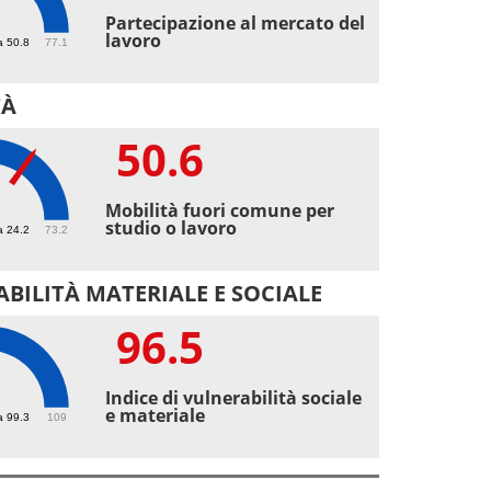
1
Partecipazione al mercato del
lavoro
a 50.8
77.1
TÀ
50.6
6
Mobilità fuori comune per
studio o lavoro
a 24.2
73.2
BILITÀ MATERIALE E SOCIALE
96.5
5
Indice di vulnerabilità sociale
e materiale
a 99.3
109