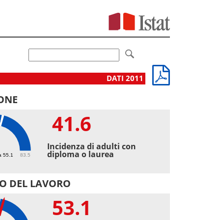
DATI 2011
ONE
41.6
6
Incidenza di adulti con
diploma o laurea
a 55.1
83.5
O DEL LAVORO
53.1