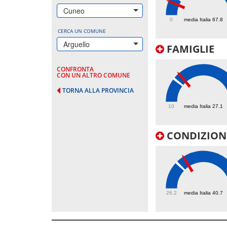
44.8
Cuneo
0
media Italia 67.8
CERCA UN COMUNE
Arguello
FAMIGLIE
CONFRONTA
CON UN ALTRO COMUNE
TORNA ALLA PROVINCIA
31.9
10
media Italia 27.1
CONDIZIONI
45.2
26.2
media Italia 40.7