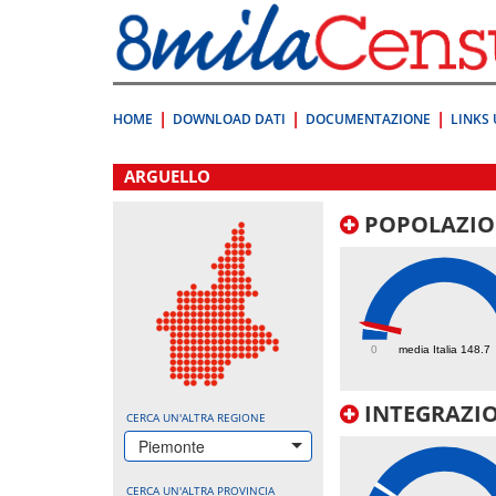
Vai
direttamente
a:
Contenuto
Ricerca
HOME
DOWNLOAD DATI
DOCUMENTAZIONE
LINKS 
.
ARGUELLO
POPOLAZIO
180.8
0
media Italia 148.7
INTEGRAZIO
CERCA UN'ALTRA REGIONE
Piemonte
CERCA UN'ALTRA PROVINCIA