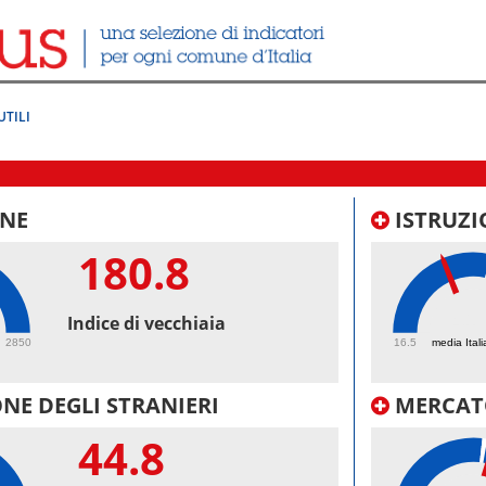
UTILI
NE
ISTRUZI
180.8
41.
Indice di vecchiaia
2850
16.5
media Itali
NE DEGLI STRANIERI
MERCAT
44.8