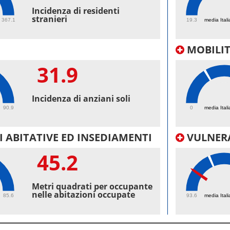
53.
Incidenza di residenti
stranieri
367.1
19.3
media Itali
MOBILI
31.9
50.
Incidenza di anziani soli
90.9
0
media Itali
 ABITATIVE ED INSEDIAMENTI
VULNERA
45.2
96.
Metri quadrati per occupante
nelle abitazioni occupate
85.6
93.6
media Itali