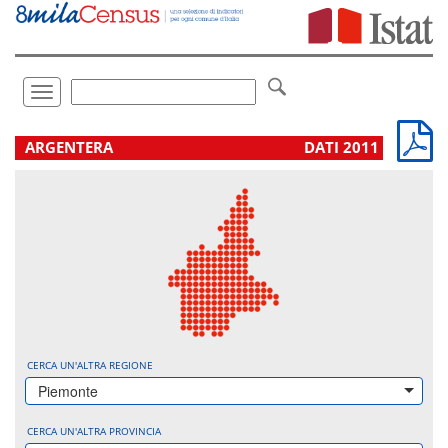
Vai
direttamente
a:
Contenuto
Ricerca
Toggle
navigation
.
ARGENTERA
DATI 2011
CERCA UN'ALTRA REGIONE
Piemonte
CERCA UN'ALTRA PROVINCIA