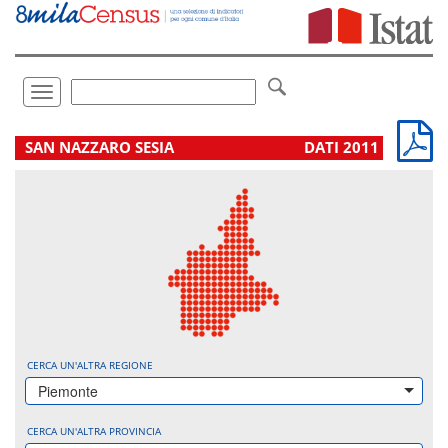
Vai
direttamente
a:
Contenuto
Ricerca
Toggle
navigation
.
SAN NAZZARO SESIA
DATI 2011
CERCA UN'ALTRA REGIONE
Piemonte
CERCA UN'ALTRA PROVINCIA