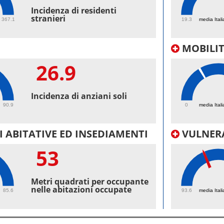
53.
Incidenza di residenti
stranieri
367.1
19.3
media Itali
MOBILI
26.9
52.
Incidenza di anziani soli
90.9
0
media Itali
 ABITATIVE ED INSEDIAMENTI
VULNERA
53
99.
Metri quadrati per occupante
nelle abitazioni occupate
85.6
93.6
media Itali