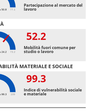
1
Partecipazione al mercato del
lavoro
a 50.8
77.1
TÀ
52.2
2
Mobilità fuori comune per
studio o lavoro
a 24.2
73.2
BILITÀ MATERIALE E SOCIALE
99.3
3
Indice di vulnerabilità sociale
e materiale
a 99.3
109