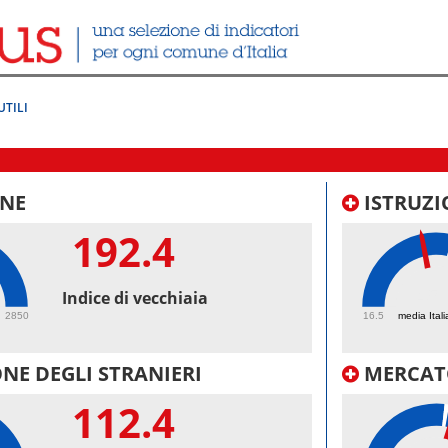
UTILI
NE
ISTRUZI
192.4
45.
Indice di vecchiaia
2850
16.5
media Itali
NE DEGLI STRANIERI
MERCAT
112.4