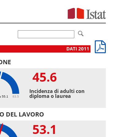
DATI 2011
ONE
45.6
6
Incidenza di adulti con
diploma o laurea
a 55.1
83.5
O DEL LAVORO
53.1