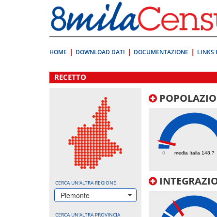
Vai
direttamente
a:
Contenuto
Ricerca
HOME
DOWNLOAD DATI
DOCUMENTAZIONE
LINKS 
.
RECETTO
POPOLAZIO
192.4
0
media Italia 148.7
INTEGRAZIO
CERCA UN'ALTRA REGIONE
Piemonte
CERCA UN'ALTRA PROVINCIA