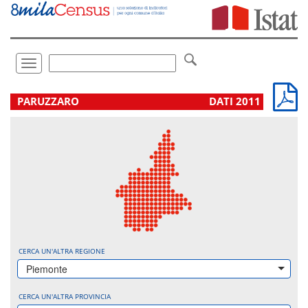
Vai
direttamente
a:
Contenuto
Ricerca
Toggle
navigation
.
PARUZZARO
DATI 2011
CERCA UN'ALTRA REGIONE
Piemonte
CERCA UN'ALTRA PROVINCIA