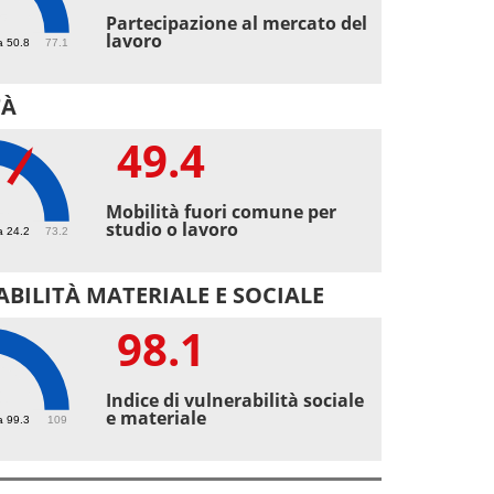
5
Partecipazione al mercato del
lavoro
a 50.8
77.1
TÀ
49.4
4
Mobilità fuori comune per
studio o lavoro
a 24.2
73.2
BILITÀ MATERIALE E SOCIALE
98.1
1
Indice di vulnerabilità sociale
e materiale
a 99.3
109