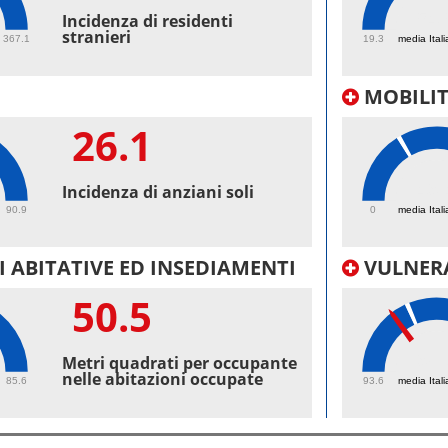
54.
Incidenza di residenti
stranieri
367.1
19.3
media Itali
MOBILI
26.1
49.
Incidenza di anziani soli
90.9
0
media Itali
 ABITATIVE ED INSEDIAMENTI
VULNERA
50.5
98.
Metri quadrati per occupante
nelle abitazioni occupate
85.6
93.6
media Itali