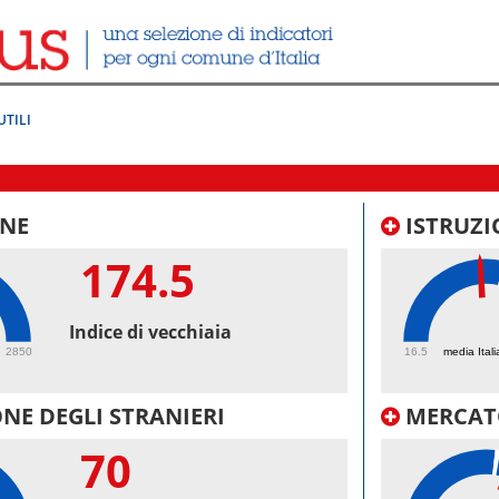
UTILI
NE
ISTRUZI
174.5
48.
Indice di vecchiaia
2850
16.5
media Itali
NE DEGLI STRANIERI
MERCAT
70