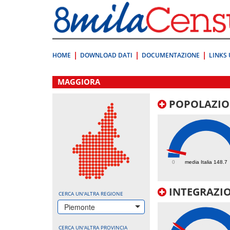
Vai
direttamente
a:
Contenuto
Ricerca
HOME
DOWNLOAD DATI
DOCUMENTAZIONE
LINKS 
.
MAGGIORA
POPOLAZIO
174.5
0
media Italia 148.7
INTEGRAZIO
CERCA UN'ALTRA REGIONE
Piemonte
CERCA UN'ALTRA PROVINCIA