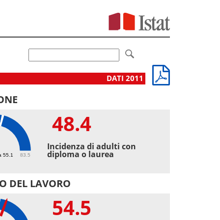
DATI 2011
ONE
48.4
4
Incidenza di adulti con
diploma o laurea
a 55.1
83.5
O DEL LAVORO
54.5