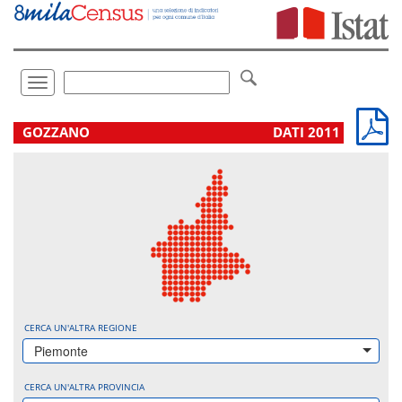
Vai
direttamente
a:
Contenuto
Ricerca
Toggle
navigation
.
GOZZANO
DATI 2011
CERCA UN'ALTRA REGIONE
Piemonte
CERCA UN'ALTRA PROVINCIA