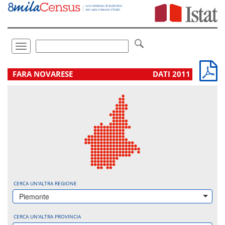
Vai
direttamente
a:
Contenuto
Ricerca
Toggle
navigation
.
FARA NOVARESE
DATI 2011
CERCA UN'ALTRA REGIONE
Piemonte
CERCA UN'ALTRA PROVINCIA