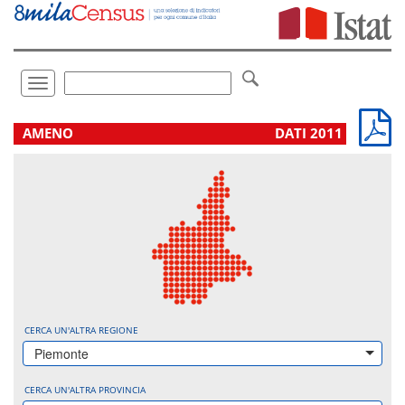
Vai
direttamente
a:
Contenuto
Ricerca
Toggle
navigation
.
AMENO
DATI 2011
CERCA UN'ALTRA REGIONE
Piemonte
CERCA UN'ALTRA PROVINCIA