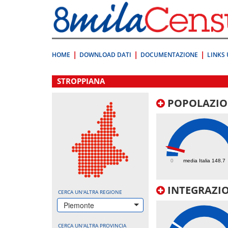
Vai
direttamente
a:
Contenuto
Ricerca
HOME
DOWNLOAD DATI
DOCUMENTAZIONE
LINKS 
.
STROPPIANA
POPOLAZIO
223.4
0
media Italia 148.7
INTEGRAZIO
CERCA UN'ALTRA REGIONE
Piemonte
CERCA UN'ALTRA PROVINCIA