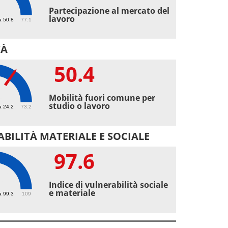
8
Partecipazione al mercato del
lavoro
a 50.8
77.1
TÀ
50.4
4
Mobilità fuori comune per
studio o lavoro
a 24.2
73.2
BILITÀ MATERIALE E SOCIALE
97.6
6
Indice di vulnerabilità sociale
e materiale
a 99.3
109