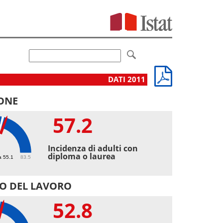
DATI 2011
ONE
57.2
2
Incidenza di adulti con
diploma o laurea
a 55.1
83.5
O DEL LAVORO
52.8