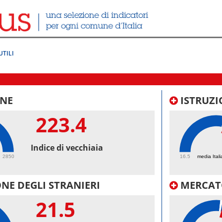
UTILI
NE
ISTRUZI
223.4
57.
Indice di vecchiaia
2850
16.5
media Itali
NE DEGLI STRANIERI
MERCAT
21.5