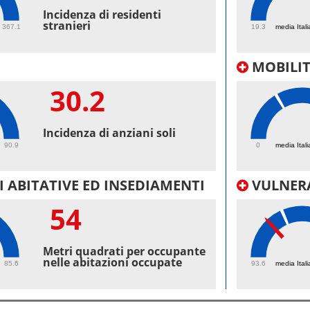
52.
Incidenza di residenti
stranieri
367.1
19.3
media Itali
MOBILI
30.2
50.
Incidenza di anziani soli
90.9
0
media Itali
 ABITATIVE ED INSEDIAMENTI
VULNERA
54
97.
Metri quadrati per occupante
nelle abitazioni occupate
85.6
93.6
media Itali