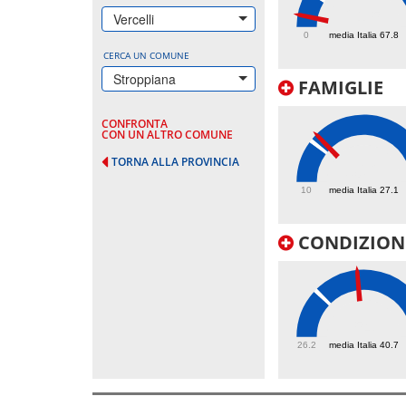
21.5
Vercelli
0
media Italia 67.8
CERCA UN COMUNE
Stroppiana
FAMIGLIE
CONFRONTA
CON UN ALTRO COMUNE
TORNA ALLA PROVINCIA
30.2
10
media Italia 27.1
CONDIZIONI
54
26.2
media Italia 40.7