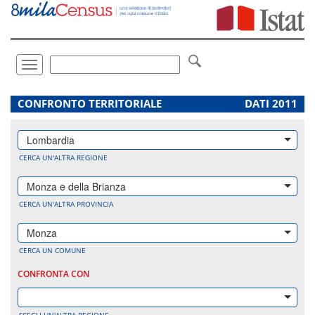
Vai
direttamente
a:
Contenuto
Ricerca
Toggle
navigation
.
CONFRONTO TERRITORIALE
DATI 2011
Lombardia
CERCA UN'ALTRA REGIONE
Monza e della Brianza
CERCA UN'ALTRA PROVINCIA
Monza
CERCA UN COMUNE
CONFRONTA CON