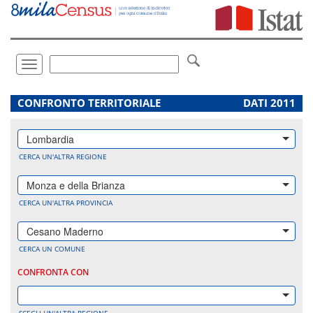
Vai
direttamente
a:
Contenuto
Ricerca
Toggle
navigation
.
CONFRONTO TERRITORIALE
DATI 2011
Lombardia
CERCA UN'ALTRA REGIONE
Monza e della Brianza
CERCA UN'ALTRA PROVINCIA
Cesano Maderno
CERCA UN COMUNE
CONFRONTA CON