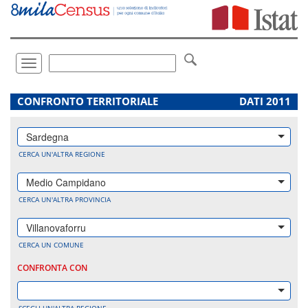
Vai
direttamente
a:
Contenuto
Ricerca
Toggle
navigation
.
CONFRONTO TERRITORIALE
DATI 2011
Sardegna
CERCA UN'ALTRA REGIONE
Medio Campidano
CERCA UN'ALTRA PROVINCIA
Villanovaforru
CERCA UN COMUNE
CONFRONTA CON